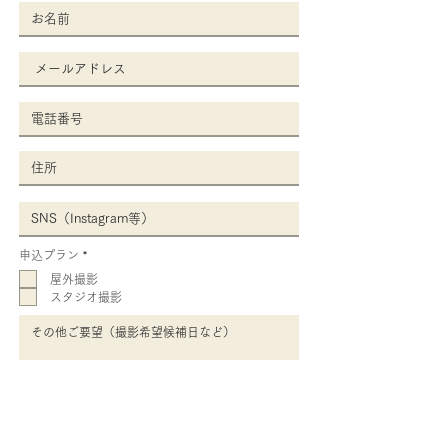
必
申込プラン
*
須
項
屋外撮影
目
スタジオ撮影