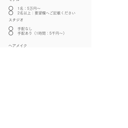
1名：5万円〜
2名以上：要望欄へご記載ください
スタジオ
手配なし
手配あり（1時間：5千円〜）
ヘアメイク
希望（1名：5万円）
地方出張・屋外ロケ撮影
希望（要見積り）
その他ご要望