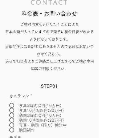
CONTACT
する場合は各規程のキャンセルポリシ
お客様ご負担でお願い致します。
ーに沿ってキャンセル費のお支払いを
料金表・お問い合わせ
お願いしております。 撮影日の延期に
関しましても手配完了分でキャンセル
ご検討内容を✔いただくことにより
費が発生するものはお支払いをお願い
基本金額が入っていますので簡単に料金目安がわかる
致します。
ようになっております。
※即発注になる訳ではありませんので気軽にお問い合
わせください。
追って担当者よりご連絡差し上げますのでご検討中内
容等ご相談ください。
STEP01
カメラマン
*
写真5時間以内(10万円)
写真10時間以内(20万円)
動画5時間以内(10万円)
動画10時間以内(20万円)
写真・動画（両方）検討中
動画制作
モデル