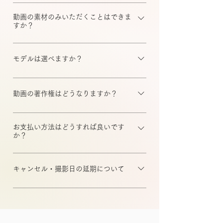
ナレーションを外国語などに変更した
り、テロップを追加することは可能で
動画の素材のみいただくことはできま
すか？
す。
可能です。 素材撮影についてはこちら
をご確認ください。
モデルは選べますか？
可能です。弊社は300名以上の業界経験
豊富なモデルやMCが登録するキャステ
動画の著作権はどうなりますか？
ィング事務所です。 条件にあった候補
著作権はfrauと制作クリエイターに帰属
をご提案いたします。 メンバー一覧は
します。 ただし、動画の使用権はお客
お支払い方法はどうすれば良いです
こちら
か？
様に帰属します。 使用期間に関して
は、キャストを起用している場合はそ
初回のお取引のお客様につきましては
の期間に準ずる形になりますが、起用
撮影日前までにお振込お願いしており
キャンセル・撮影日の延期について
をしていない場合は特に制限はござい
ます。 2回目以降のご利用のお客様は
ません。
モデルの決定後、その他手配完了後の
撮影日の月末にご請求書を送付いたし
キャンセルは原則出来ません。やむを
ますので翌月末までにお振込お願い致
得ない理由によりキャンセルをご希望
します。 お振込手数料につきましては